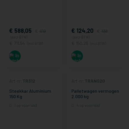
588,05
124,20
619
138
(excl BTW)
(excl BTW)
711,54
150,28
(incl BTW)
(incl BTW)
Art-nr:
TR312
Art-nr:
TRANS20
Steekkar Aluminium
Palletwagen vermogen
150 Kg
2.000 kg
1 op voorraad
4 op voorraad