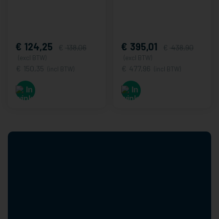
124,25
395,01
138,06
438,90
(excl BTW)
(excl BTW)
150,35
477,96
(incl BTW)
(incl BTW)