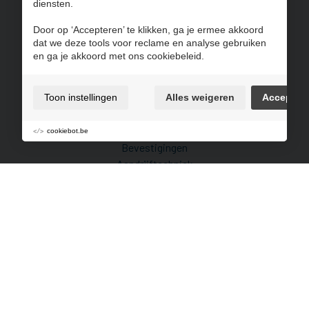
diensten.
Navigatie
Door op ‘Accepteren’ te klikken, ga je ermee akkoord
Producten
dat we deze tools voor reclame en analyse gebruiken
en ga je akkoord met ons cookiebeleid.
Over ons
Veelgestelde vragen
Contact
Toon instellingen
Alles weigeren
Accepter
Aanbod
cookiebot.be
Bevestigingen
Aandrijftechniek
Handgereedschappen
Compressoren- perslucht- toebehoren
Hijsmaterialen
PBM - Veiligheidsproducten
Lagers
Snij- boor- schuur & zaaggereedschappen
Elektrisch gereedschap- machines & toebehoren
Afdichtingen, rubbers & mousse