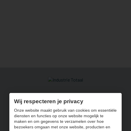
Pathoekeweg 25 G
8000 Brugge
Wij respecteren je privacy
050 32 14 22
Onze website maakt gebruik van cookies om essentiële
diensten en functies op onze website mogelijk te
info@traen-industries.be
maken en om gegevens te verzamelen over hoe
BE 0739.687.851
bezoekers omgaan met onze website, producten en